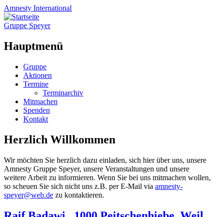
Amnesty
International
Gruppe Speyer
Hauptmenü
Zum
Gruppe
Inhalt
Aktionen
springen
Termine
Terminarchiv
Mitmachen
Spenden
Kontakt
Herzlich Willkommen
Wir möchten Sie herzlich dazu einladen, sich hier über uns, unsere
Amnesty Gruppe Speyer, unsere Veranstaltungen und unsere
weitere Arbeit zu informieren. Wenn Sie bei uns mitmachen wollen,
so scheuen Sie sich nicht uns z.B. per E-Mail via
amnesty-
speyer@web.de
zu kontaktieren.
Raif Badawi „1000 Peitschenhiebe. Weil